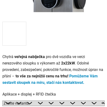
Chytrá
veřejná nabíječka
pro dvě vozidla ve verzi
nerezového sloupku s výkonem až
2x22kW
. Odolné
provedení, zabezpečení, pokročilé funkce, možnost úprav na
přání –
to vše za nejnižší cenu na trhu!
Pomůžeme Vám
sestavit sloupek na míru, stačí nás kontaktovat.
Aplikace + displej + RFID čtečka