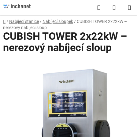
Přejít
Hledat
NÁKUP
na
obsah
KOŠÍK
Domů
/
Nabíjecí stanice
/
Nabíjecí sloupek
/
CUBISH TOWER 2x22kW –
nerezový nabíjecí sloup
CUBISH TOWER 2x22kW –
nerezový nabíjecí sloup