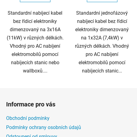
Standardní nabíjecí kabel
Standardní jednofázový
bez řídicí elektroniky
nabíjecí kabel bez řídicí
dimenzovaný na 3x16A
elektroniky dimenzovaný
(11kW) v různých délkách.
na 1x32A (7,4kW) v
Vhodný pro AC nabíjení
různých délkách. Vhodný
elektromobilů pomocí
pro AC nabíjení
nabíjecích stanic nebo
elektromobilů pomocí
wallboxů....
nabíjecích stanic...
Z
á
Informace pro vás
p
a
Obchodní podmínky
t
Podmínky ochrany osobních údajů
í
Odstoupení od smlouvy