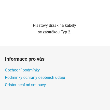
Plastový držák na kabely
se zástrčkou Typ 2.
Z
á
Informace pro vás
p
a
Obchodní podmínky
t
Podmínky ochrany osobních údajů
í
Odstoupení od smlouvy