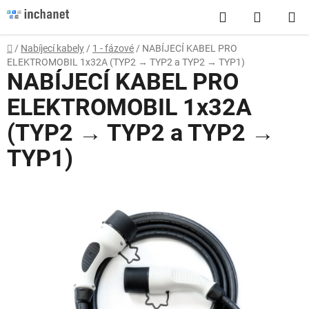
Přejít
Hledat
NÁKUP
na
obsah
KOŠÍK
Domů
/
Nabíjecí kabely
/
1 - fázové
/
NABÍJECÍ KABEL PRO
ELEKTROMOBIL 1x32A (TYP2 → TYP2 a TYP2 → TYP1)
NABÍJECÍ KABEL PRO
ELEKTROMOBIL 1x32A
(TYP2 → TYP2 a TYP2 →
TYP1)