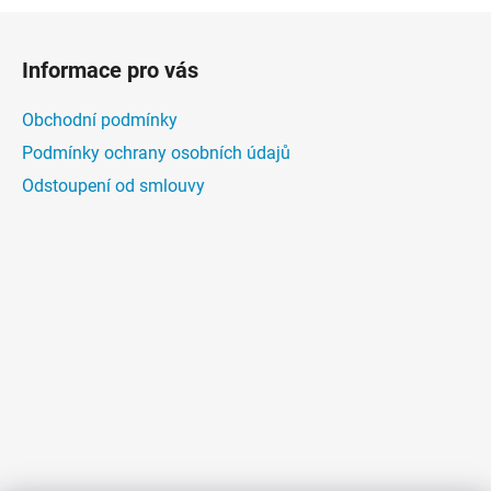
Z
á
Informace pro vás
p
a
Obchodní podmínky
t
Podmínky ochrany osobních údajů
í
Odstoupení od smlouvy