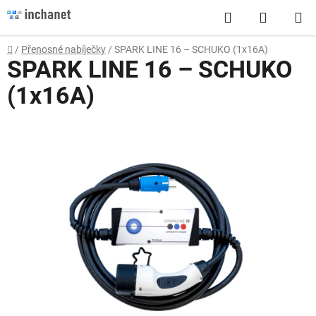
Přejít
Hledat
NÁKUP
na
obsah
KOŠÍK
Domů
/
Přenosné nabíječky
/
SPARK LINE 16 – SCHUKO (1x16A)
SPARK LINE 16 – SCHUKO
(1x16A)