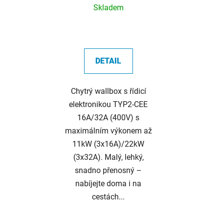
/ CEE – Typ 2
Skladem
DETAIL
Chytrý wallbox s řídicí
elektronikou TYP2-CEE
16A/32A (400V) s
maximálním výkonem až
11kW (3x16A)/22kW
(3x32A). Malý, lehký,
snadno přenosný –
nabíjejte doma i na
cestách...